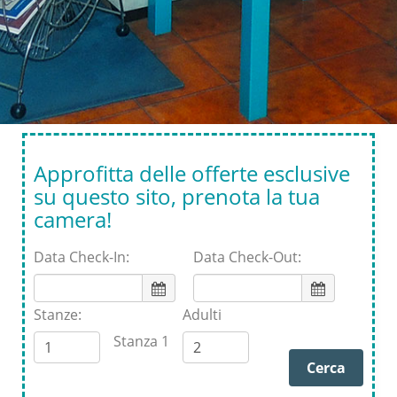
Approfitta delle offerte esclusive
su questo sito, prenota la tua
camera!
Data Check-In:
Data Check-Out:
Stanze:
Adulti
Stanza 1