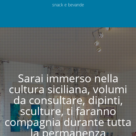
snack e bevande
Sarai immerso nella
cultura siciliana, volumi
da consultare, dipinti,
sculture, ti faranno
compagnia durante tutta
la permanenza