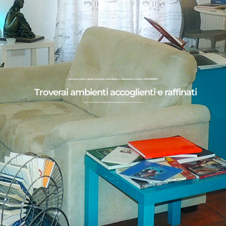
puoi prenotare usando il modulo sottostante o chiamando il numero 3490502656
Troverai ambienti accoglienti e raffinati
Ogni nostra camera è dedicata ad una diversa forma d'arte siciliana